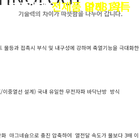
한진테크
시공 계약 실적
전제품 IP68 획득
업계 1위
기술력의 차이가 따뜻함을 나누어 갑니다.
(주)한진테크는 검증된 사실과
(주)한진테크는 제조에서 시공, 설계, 제안까지
특허기술로 인증합니다.
가능하며 전기온돌 바닥 난방 시스템
제품 개발에 늘 앞장서겠습니다.
계약실적 1위로 난방업계 선두기업입니다.
트 물등과 접촉시 부식 및 내구성에 강하며 축열기능을 극대화한
E/이중열선 설계) 국내 유일한 무전자파 바닥난방 방식
의 산화 마그네슘으로 충진 압축하여
열전달 속도가 물보다 3배 