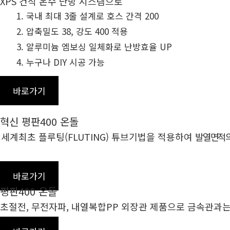
XPS 건식 온수 난방 시스템으로
국내 최대 3줄 설계로 호스 간격 200
압축밀도 38, 강도 400 적용
알루미늄 엠보싱 일체화로 난방효율 UP
누구나 DIY 시공 가능
바로가기
혁신 평판400 온돌
세계최초 플루팅(FLUTING) 튜브기법을 적용하여
발열면적
바로가기
평판400 온돌
초절전, 무전자파, 내열복합PP 외장관 제품으로 금속관과는