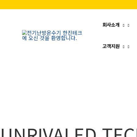
콘
텐
츠
회사소개
로
건
고객지원
너
뛰
기
UNRIVALED TE